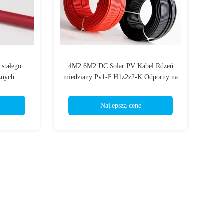
stałego
4M2 6M2 DC Solar PV Kabel Rdzeń
znych
miedziany Pv1-F H1z2z2-K Odporny na
zny
promieniowanie UV
Najlepszą cenę