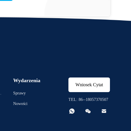
Wydarzenia
Wniosek Cytat
Sprawy
TEL: 86--18057370507
Nowości


