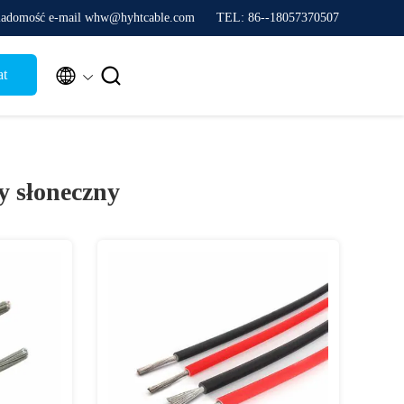
adomość e-mail whw@hyhtcable.com
TEL: 86--18057370507


at
y słoneczny