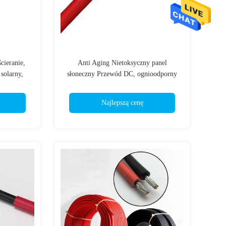
cieranie,
Anti Aging Nietoksyczny panel
 solarny,
słoneczny Przewód DC, ognioodporny
ska
jednożyłowy kabel słoneczny
Najlepszą cenę