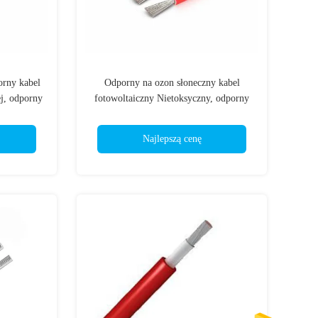
orny kabel
Odporny na ozon słoneczny kabel
j, odporny
fotowoltaiczny Nietoksyczny, odporny
kabel do
na wilgoć, ognioodporny
 mm
Najlepszą cenę