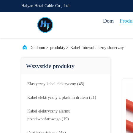
Haiyan Hetai Cable Co., Ltd.
Dom
Produ
Do domu
>
produkty
>
Kabel fotowoltaiczny słoneczny
Wszystkie produkty
Elastyczny kabel elektryczny
(45)
Kabel elektryczny z płaskim drutem
(21)
Kabel elektryczny alarmu
przeciwpożarowego
(19)
Drut jednożyłowy
(47)