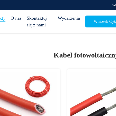
Wi
kty
O nas
Skontaktuj
Wydarzenia
Wniosek Cyt
się z nami
Kabel fotowoltaiczn