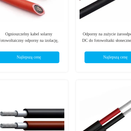
Ognioszczelny kabel solarny
Odporny na zużycie żaroodp
fotowoltaiczny odporny na izolację,
DC do fotowoltaiki słoneczne
odporny na alkalia
na warunki atmosferyczne 
panelu słonecznego 6
Najlepszą cenę
Najlepszą cenę