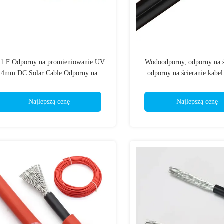
1 F Odporny na promieniowanie UV
Wodoodporny, odporny na ś
4mm DC Solar Cable Odporny na
odporny na ścieranie kabel
deszcz Odporny na ścieranie
przyjazny dla środowi
Najlepszą cenę
Najlepszą cenę