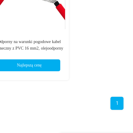
dporny na warunki pogodowe kabel
oneczny z PVC 16 mm2, olejoodporny
przewód DC do paneli słonecznych
Najlepszą cenę
1