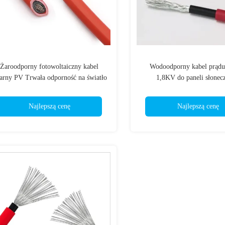
Żaroodporny fotowoltaiczny kabel
Wodoodporny kabel prądu 
larny PV Trwała odporność na światło
1,8KV do paneli słonec
słoneczne
ognioodporny praktyc
Najlepszą cenę
Najlepszą cenę