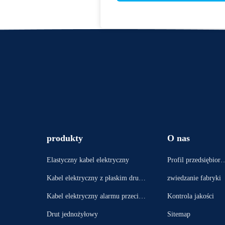
produkty
O nas
Elastyczny kabel elektryczny
Profil przedsiębiorst
wa
Kabel elektryczny z płaskim drute
zwiedzanie fabryki
m
Kabel elektryczny alarmu przeciwp
Kontrola jakości
ożarowego
Drut jednożyłowy
Sitemap