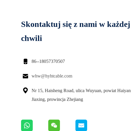
Skontaktuj się z nami w każdej
chwili

86--18057370507

whw@hyhtcable.com

Nr 15, Haisheng Road, ulica Wuyuan, powiat Haiyan
Jiaxing, prowincja Zhejiang