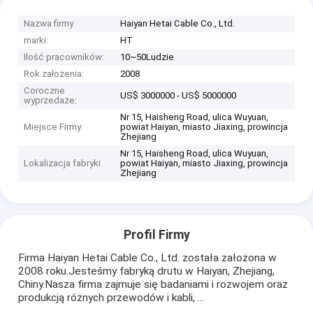
Nazwa firmy
Haiyan Hetai Cable Co., Ltd.
marki:
HT
Ilość pracowników:
10~50Ludzie
Rok założenia:
2008
Coroczne
US$ 3000000 - US$ 5000000
wyprzedaże:
Nr 15, Haisheng Road, ulica Wuyuan,
Miejsce Firmy
powiat Haiyan, miasto Jiaxing, prowincja
Zhejiang
Nr 15, Haisheng Road, ulica Wuyuan,
Lokalizacja fabryki
powiat Haiyan, miasto Jiaxing, prowincja
Zhejiang
Profil Firmy
Firma Haiyan Hetai Cable Co., Ltd. została założona w
2008 roku.Jesteśmy fabryką drutu w Haiyan, Zhejiang,
Chiny.Nasza firma zajmuje się badaniami i rozwojem oraz
produkcją różnych przewodów i kabli, ...