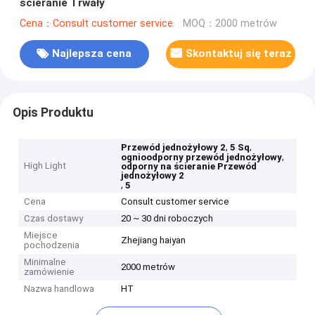
ścieranie Trwały
Cena：Consult customer service
MOQ：2000 metrów
Najlepsza cena
Skontaktuj się teraz
Opis Produktu
,
,
Przewód jednożyłowy 2
5 Sq
,
ognioodporny przewód jednożyłowy
High Light
odporny na ścieranie Przewód
jednożyłowy 2
,
5
Cena
Consult customer service
Czas dostawy
20 ~ 30 dni roboczych
Miejsce
Zhejiang haiyan
pochodzenia
Minimalne
2000 metrów
zamówienie
Nazwa handlowa
HT