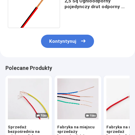
2,5 Sq Ognioodporny
pojedynczy drut odporny na
ścieranie Trwały
Kontyntynuj
Polecane Produkty
Sprzedaż
Fabryka na miejscu
Fabryka na mi
bezpośrednia na
sprzedaży
sprzedaż