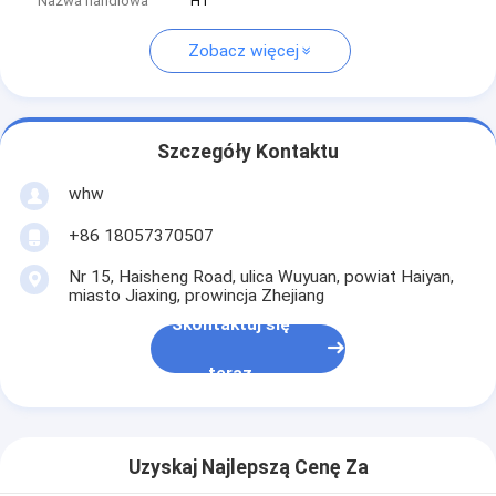
Nazwa handlowa
HT
Zobacz więcej
Szczegóły Kontaktu
whw
+86 18057370507
Nr 15, Haisheng Road, ulica Wuyuan, powiat Haiyan,
miasto Jiaxing, prowincja Zhejiang
Skontaktuj się
teraz
Uzyskaj Najlepszą Cenę Za