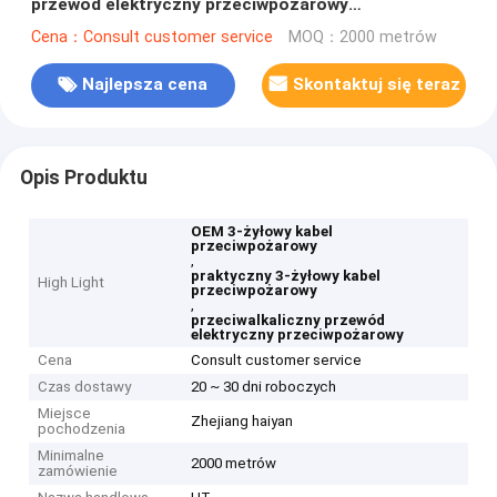
przewód elektryczny przeciwpożarowy
przeciwpożarowy przeciw zasadowi
Cena：Consult customer service
MOQ：2000 metrów
Najlepsza cena
Skontaktuj się teraz
Opis Produktu
OEM 3-żyłowy kabel
przeciwpożarowy
,
praktyczny 3-żyłowy kabel
High Light
przeciwpożarowy
,
przeciwalkaliczny przewód
elektryczny przeciwpożarowy
Cena
Consult customer service
Czas dostawy
20 ~ 30 dni roboczych
Miejsce
Zhejiang haiyan
pochodzenia
Minimalne
2000 metrów
zamówienie